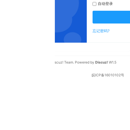
自动登录
登录
忘记密码?
新用户?
成为朋友
scuz! Team
. Powered by
Discuz!
W1.5
皖ICP备16010102号