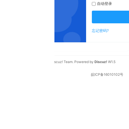
自动登录
登录
忘记密码?
新用户?
成为朋友
scuz! Team
. Powered by
Discuz!
W1.5
皖ICP备16010102号