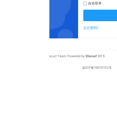
自动登录
登录
忘记密码?
新用户?
成为朋友
scuz! Team
. Powered by
Discuz!
W1.5
皖ICP备16010102号