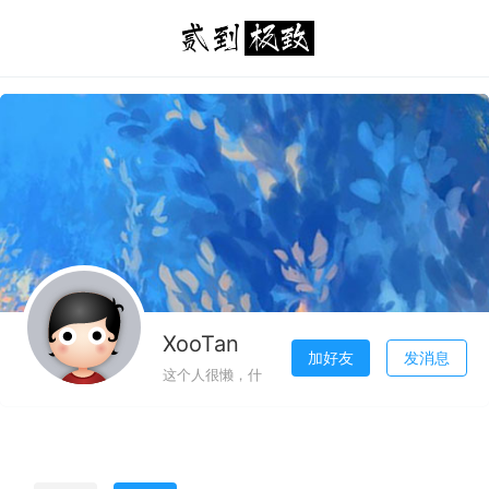
XooTan
加好友
发消息
这个人很懒，什
初识浅笑
么也没有留下!