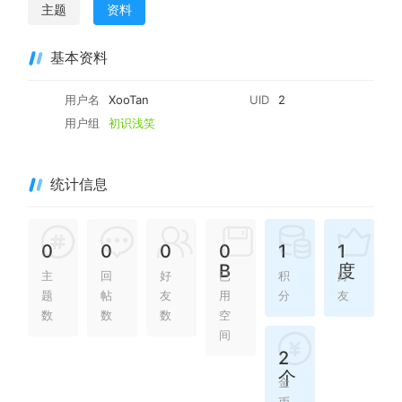
主题
资料
基本资料
用户名
XooTan
UID
2
用户组
初识浅笑
统计信息
0
0
0
0
1
1
B
度
主
回
好
已
积
好
题
帖
友
用
分
友
数
数
数
空
间
2
个
金