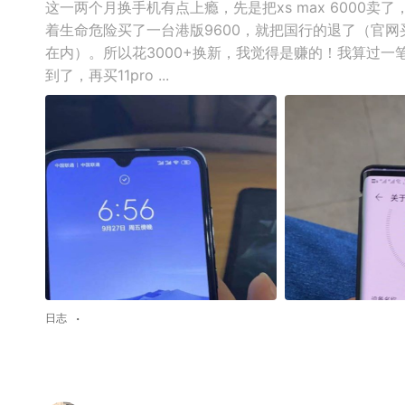
这一两个月换手机有点上瘾，先是把xs max 6000卖了，
着生命危险买了一台港版9600，就把国行的退了（官网
在内）。所以花3000+换新，我觉得是赚的！我算过一
到了，再买11pro ...
日志