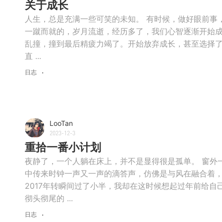
关于成长
人生，总是充满一些可笑的未知。 有时候，做好眼前事
一蹴而就的，岁月流逝，经历多了，我们心智逐渐开始成
乱撞，撞到最后精疲力竭了。开始放弃成长，甚至选择了
直 ...
日志
LooTan
2023-12-3
重拾一番小计划
夜静了，一个人躺在床上，并不是显得很是孤单。 窗外
中传来时钟一声又一声的滴答声，仿佛是与风在融合着，
2017年转瞬间过了小半，我却在这时候想起过年前给
彻头彻尾的 ...
日志