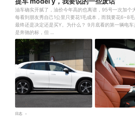
提车 model y，我要说的一些废话
油车确实开腻了，油价今年高的也离谱，95号一次加个
每看到朋友秀自己1公里只要花1毛成本，而我要花6~8
最终还是决定还是买Y。为什么？ 9月底看的第一辆电车是
是奔驰的标，但 ...
日志