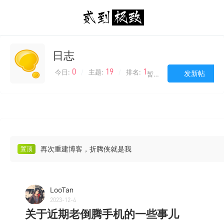
日志
0
19
1
今日:
/
主题:
/
排名:
发新帖
暂无简介，请到后台添加
再次重建博客，折腾侠就是我
置顶
LooTan
2023-12-4
关于近期老倒腾手机的一些事儿