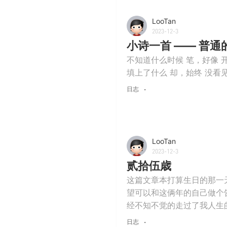
LooTan
2023-12-3
小诗一首 —— 普通
不知道什么时候 笔，好像 
填上了什么 却，始终 没看
日志
LooTan
2023-12-3
贰拾伍歳
这篇文章本打算生日的那一天
望可以和这俩年的自己做个
经不知不觉的走过了我人生的
日志