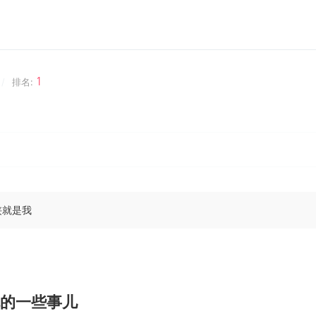
1
/
排名:
侠就是我
的一些事儿