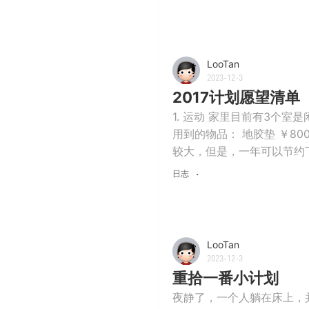
LooTan
2023-12-3
2017计划愿望清单
1. 运动 家里目前有3个
用到的物品： 地胶垫 ￥800
较大，但是，一年可以节约下
日志
LooTan
2023-12-3
重拾一番小计划
夜静了，一个人躺在床上，