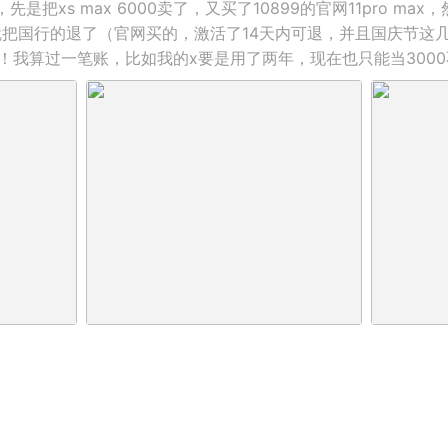
把xs max 6000卖了，又买了10899的官网11pro ma
，就把国行的退了（官网买的，激活了14天内可退，并且国庆节这
！我算过一笔账，比如我的x要是用了两年，现在也只能当3000不到了