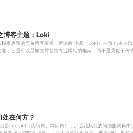
化之博客主题：Loki
ᵂ 默认模板改造的简单博客模板，所以叫 洛基（Loki）主题！;本
强大的功能，它是可以足够支撑各类专业网站的框架，而不是局促于传统的
归处在何方？
义是Internet（因特网、网际网），那么我从我的脑细胞词典中
解释是互相之间联系起来，人与人之间联系起来；那么“网”，则