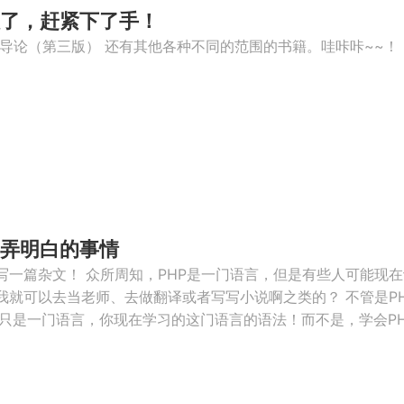
了，赶紧下了手！
导论（第三版） 还有其他各种不同的范围的书籍。哇咔咔~~！
要弄明白的事情
写一篇杂文！ 众所周知，PHP是一门语言，但是有些人可能现在
就可以去当老师、去做翻译或者写写小说啊之类的？ 不管是PH
它只是一门语言，你现在学习的这门语言的语法！而不是，学会PHP之