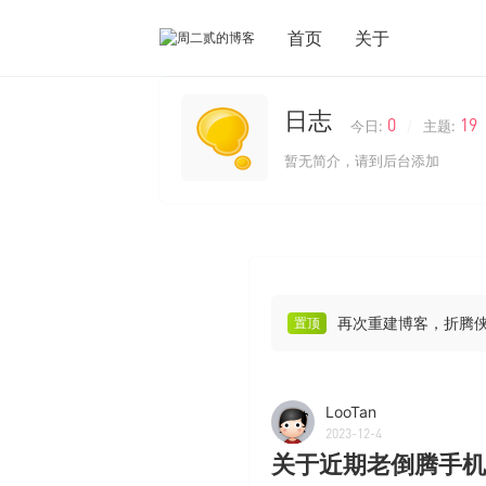
首页
关于
日志
0
19
今日:
/
主题:
暂无简介，请到后台添加
再次重建博客，折腾
置顶
LooTan
2023-12-4
关于近期老倒腾手机