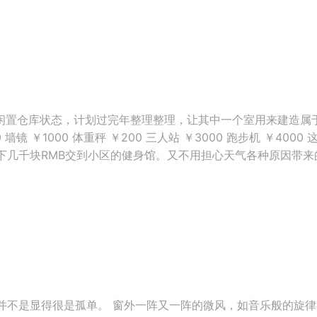
室是闲置仓库状态，计划过完年整理整理，让其中一个室用来建造属
 墙镜 ￥1000 体重秤 ￥200 三人站 ￥3000 跑步机 ￥40
几千块RMB交到小区的健身馆。又不用担心天气各种原因带来的 .
并不是显得很是孤单。 窗外一阵又一阵的微风，如音乐般的旋